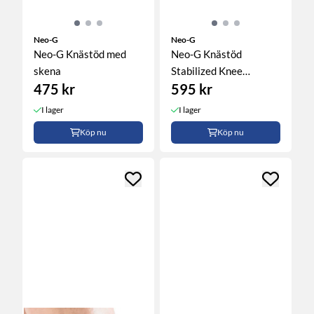
Neo-G
Neo-G
Neo-G Knästöd med
Neo-G Knästöd
skena
Stabilized Knee
475 kr
595 kr
Support
I lager
I lager
Köp nu
Köp nu