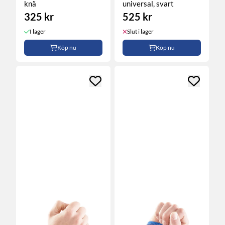
knä
universal, svart
325 kr
525 kr
I lager
Slut i lager
Köp nu
Köp nu