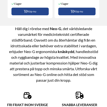
I lager
I lager
Köp nu
Köp nu
Håll dig i rörelse med
Neo-G
, det världsledande
varumärket för medicintekniskt certifierade
stödförband. Oavsett om du återhämtar dig från en
idrottsskada eller behöver extra stabilitet i vardagen,
erbjuder Neo-G ergonomiska
knäskydd
, handledsstöd
och ryggbandage av högsta kvalitet. Med innovativa
material och justerbar kompression hjälper Neo-G dig
att prestera på topp och minska smärta. Utforska vårt
sortiment av Neo-G online och hitta det stöd som
passar just din kropp.
FRI FRAKT INOM SVERIGE
SNABBA LEVERANSER