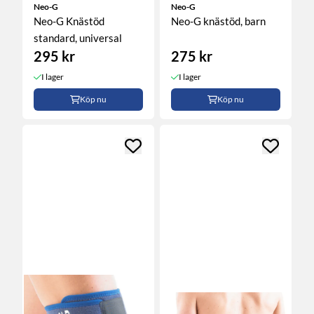
Neo-G
Neo-G
Neo-G Knästöd
Neo-G knästöd, barn
standard, universal
295 kr
275 kr
I lager
I lager
Köp nu
Köp nu