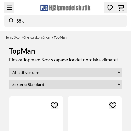
Hoppa till innehåll
Hem
/
Skor
/
Övriga skomärken
/
TopMan
TopMan
Finska Topman: Skor skapade för det nordiska klimatet