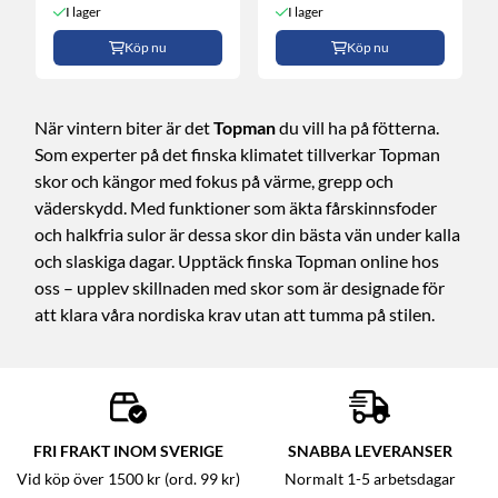
I lager
I lager
Köp nu
Köp nu
När vintern biter är det
Topman
du vill ha på fötterna.
Som experter på det finska klimatet tillverkar Topman
skor och kängor med fokus på värme, grepp och
väderskydd. Med funktioner som äkta fårskinnsfoder
och halkfria sulor är dessa skor din bästa vän under kalla
och slaskiga dagar. Upptäck finska Topman online hos
oss – upplev skillnaden med skor som är designade för
att klara våra nordiska krav utan att tumma på stilen.
FRI FRAKT INOM SVERIGE
SNABBA LEVERANSER
Vid köp över 1500 kr (ord. 99 kr)
Normalt 1-5 arbetsdagar