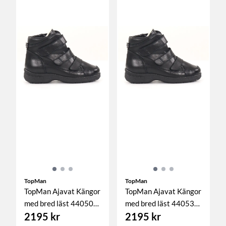
TopMan
TopMan
TopMan Ajavat Kängor
TopMan Ajavat Kängor
med bred läst 44050
med bred läst 44053
2195 kr
2195 kr
svart
svart