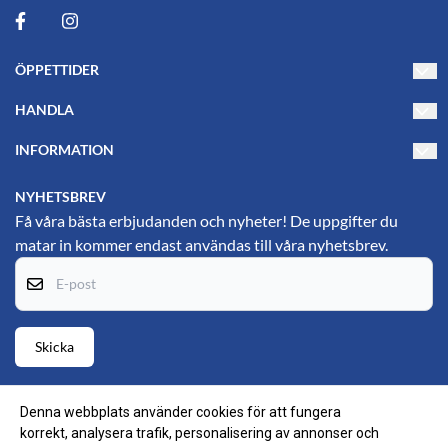
ÖPPETTIDER
Måndag-Torsdag 10-17
HANDLA
Fredag 10-15
Villkor
INFORMATION
PL's Hjälpmedelsbutik
Kontakta oss
Om oss
Gustavsgatan 25
NYHETSBREV
69134 Karlskoga
Blogg
Få våra bästa erbjudanden och nyheter! De uppgifter du
matar in kommer endast användas till våra nyhetsbrev.
Hitta till oss (Google maps)
Nyhetsbrev
E-post
Om cookies
Skicka
Denna webbplats använder cookies för att fungera
korrekt, analysera trafik, personalisering av annonser och