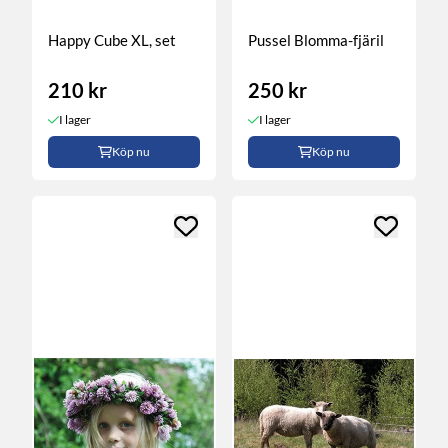
Happy Cube XL, set
Pussel Blomma-fjäril
210 kr
250 kr
I lager
I lager
Köp nu
Köp nu