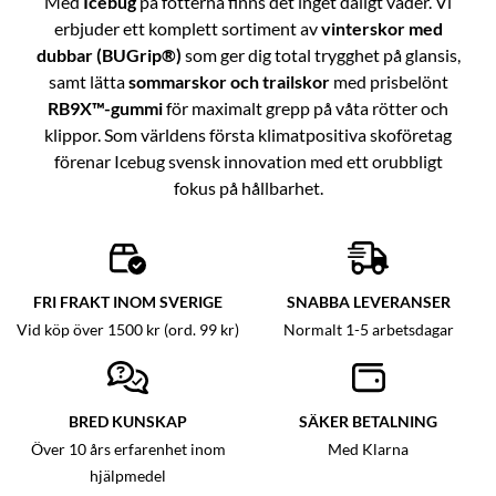
Med
Icebug
på fötterna finns det inget dåligt väder. Vi
erbjuder ett komplett sortiment av
vinterskor med
dubbar (BUGrip®)
som ger dig total trygghet på glansis,
samt lätta
sommarskor och trailskor
med prisbelönt
RB9X™-gummi
för maximalt grepp på våta rötter och
klippor. Som världens första klimatpositiva skoföretag
förenar Icebug svensk innovation med ett orubbligt
fokus på hållbarhet.
FRI FRAKT INOM SVERIGE
SNABBA LEVERANSER
Vid köp över 1500 kr (ord. 99 kr)
Normalt 1-5 arbetsdagar
BRED KUNSKAP
SÄKER BETALNING
Över 10 års erfarenhet inom
Med Klarna
hjälpmedel