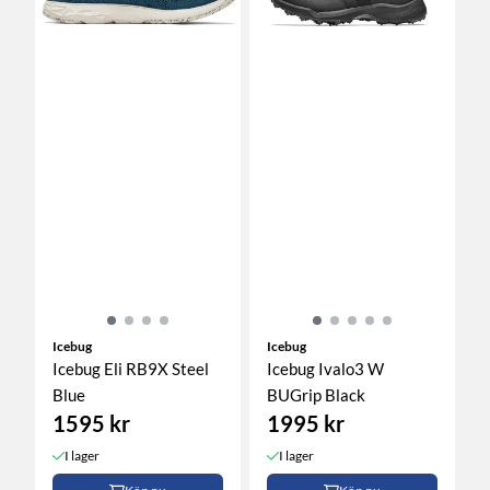
Icebug
Icebug
Icebug Eli RB9X Steel
Icebug Ivalo3 W
Blue
BUGrip Black
1595 kr
1995 kr
I lager
I lager