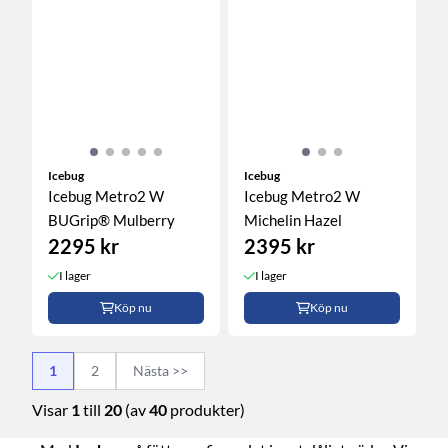
Icebug
Icebug
Icebug Metro2 W
Icebug Metro2 W
BUGrip® Mulberry
Michelin Hazel
2295 kr
2395 kr
I lager
I lager
Köp nu
Köp nu
1
2
Nästa >>
Visar
1
till
20
(av
40
produkter)