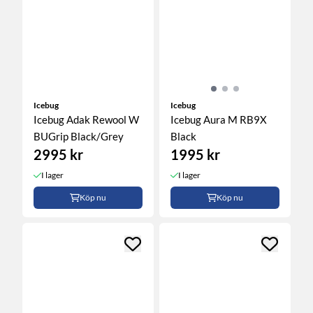
Icebug
Icebug
Icebug Adak Rewool W
Icebug Aura M RB9X
BUGrip Black/Grey
Black
2995 kr
1995 kr
I lager
I lager
Köp nu
Köp nu