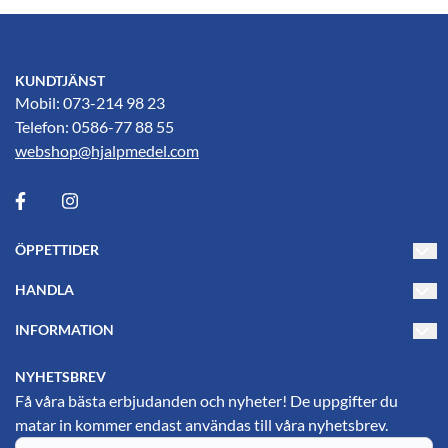
KUNDTJÄNST
Mobil: 073-214 98 23
Telefon: 0586-77 88 55
webshop@hjalpmedel.com
ÖPPETTIDER
Måndag-Torsdag 10-17
HANDLA
Fredag 10-15
Villkor
INFORMATION
PL's Hjälpmedelsbutik
Kontakta oss
Om oss
Gustavsgatan 25
NYHETSBREV
69134 Karlskoga
Blogg
Få våra bästa erbjudanden och nyheter! De uppgifter du
matar in kommer endast användas till våra nyhetsbrev.
Hitta till oss (Google maps)
Nyhetsbrev
E-post