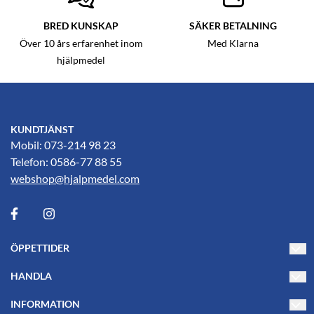
BRED KUNSKAP
SÄKER BETALNING
Över 10 års erfarenhet inom
Med Klarna
hjälpmedel
KUNDTJÄNST
Mobil: 073-214 98 23
Telefon: 0586-77 88 55
webshop@hjalpmedel.com
ÖPPETTIDER
Måndag-Torsdag 10-17
HANDLA
Fredag 10-15
Villkor
INFORMATION
PL's Hjälpmedelsbutik