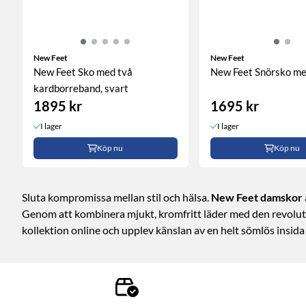
New Feet
New Feet
New Feet Sko med två
New Feet Snörsko med
kardborreband, svart
1895 kr
1695 kr
I lager
I lager
Köp nu
Köp nu
Sluta kompromissa mellan stil och hälsa.
New Feet damskor
Genom att kombinera mjukt, kromfritt läder med den revol
kollektion online och upplev känslan av en helt sömlös insid