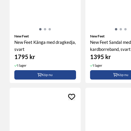
New Feet
New Feet
New Feet Känga med dragkedja,
New Feet Sandal med
svart
kardborreband, svart
1795 kr
1395 kr
I lager
I lager
Köp nu
Köp nu