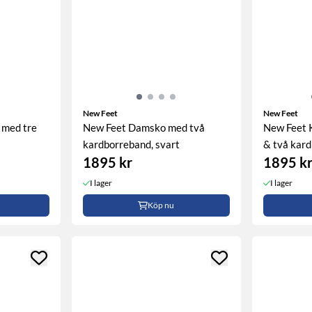
New Feet
New Feet
 med tre
New Feet Damsko med två
New Feet 
kardborreband, svart
& två kardb
1895 kr
1895 k
I lager
I lager
Köp nu