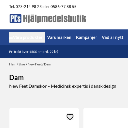
Hoppa till innehåll
Tel. 073-214 98 23 eller 0586-77 88 55
Våra produkter
Varumärken
Kampanjer
Vad är nytt
Fri frakt över 1500 kr (ord. 99 kr)
Hem
/
Skor
/
New Feet
/
Dam
Dam
New Feet Damskor – Medicinsk expertis i dansk design