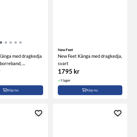
New Feet
Känga med dragkedja
New Feet Känga med dragkedja,
orreband, ...
svart
r
1795 kr
I lager
Köp nu
Köp nu