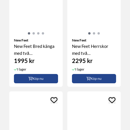
New Feet
New Feet
New Feet Bred känga
New Feet Herrskor
med två
med två
1995 kr
2295 kr
kardborreband
kardborreband, svart
I lager
I lager
Köp nu
Köp nu