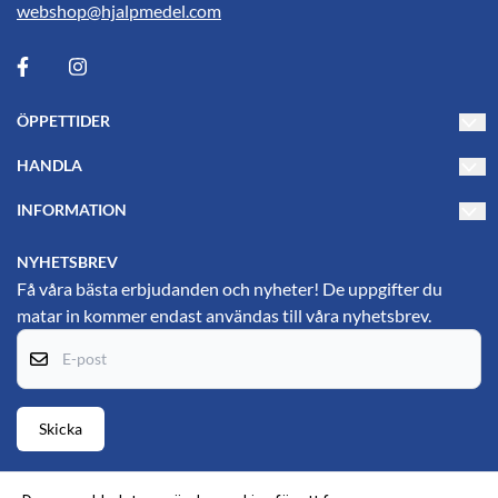
webshop@hjalpmedel.com
ÖPPETTIDER
Måndag-Torsdag 10-17
HANDLA
Fredag 10-15
Villkor
INFORMATION
PL's Hjälpmedelsbutik
Kontakta oss
Om oss
Gustavsgatan 25
NYHETSBREV
69134 Karlskoga
Blogg
Få våra bästa erbjudanden och nyheter! De uppgifter du
matar in kommer endast användas till våra nyhetsbrev.
Hitta till oss (Google maps)
Nyhetsbrev
E-post
Om cookies
Skicka