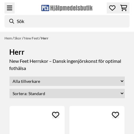
Hoppa till innehåll
Hem
/
Skor
/
New Feet
/
Herr
Herr
New Feet Herrskor – Dansk ingenjörskonst för optimal
fothälsa