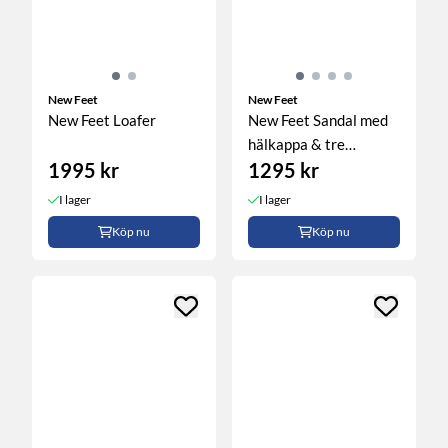
New Feet
New Feet
New Feet Loafer
New Feet Sandal med
hälkappa & tre
1995 kr
1295 kr
kardborreband, ...
I lager
I lager
Köp nu
Köp nu