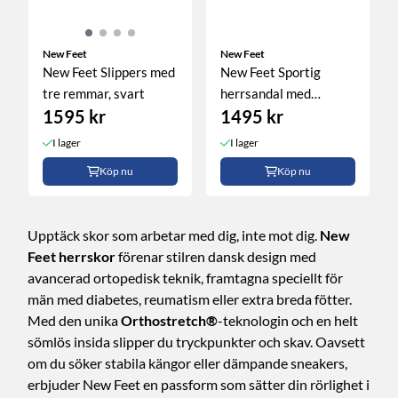
New Feet
New Feet
New Feet Slippers med
New Feet Sportig
tre remmar, svart
herrsandal med
1595 kr
1495 kr
justerbara ...
I lager
I lager
Köp nu
Köp nu
Upptäck skor som arbetar med dig, inte mot dig.
New
Feet herrskor
förenar stilren dansk design med
avancerad ortopedisk teknik, framtagna speciellt för
män med diabetes, reumatism eller extra breda fötter.
Med den unika
Orthostretch®
-teknologin och en helt
sömlös insida slipper du tryckpunkter och skav. Oavsett
om du söker stabila kängor eller dämpande sneakers,
erbjuder New Feet en passform som sätter din rörlighet i