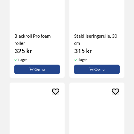
Blackroll Pro foam
Stabiliseringsrulle, 30
roller
cm
325 kr
315 kr
I lager
I lager
Köp nu
Köp nu