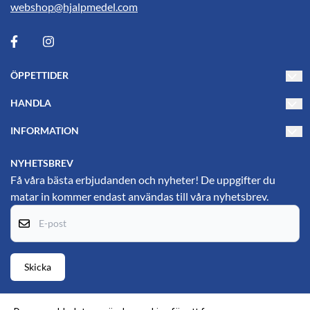
webshop@hjalpmedel.com
ÖPPETTIDER
Måndag-Torsdag 10-17
HANDLA
Fredag 10-15
Villkor
INFORMATION
PL's Hjälpmedelsbutik
Kontakta oss
Om oss
Gustavsgatan 25
NYHETSBREV
69134 Karlskoga
Blogg
Få våra bästa erbjudanden och nyheter! De uppgifter du
matar in kommer endast användas till våra nyhetsbrev.
Hitta till oss (Google maps)
Nyhetsbrev
E-post
Om cookies
Skicka